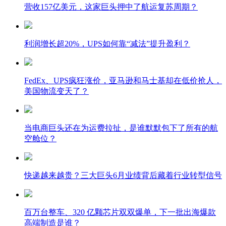
营收157亿美元，这家巨头押中了航运复苏周期？
利润增长超20%，UPS如何靠“减法”提升盈利？
FedEx、UPS疯狂涨价，亚马逊和马士基却在低价抢人，
美国物流变天了？
当电商巨头还在为运费拉扯，是谁默默包下了所有的航
空舱位？
快递越来越贵？三大巨头6月业绩背后藏着行业转型信号
百万台整车、320 亿颗芯片双双爆单，下一批出海爆款
高端制造是谁？