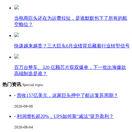
当电商巨头还在为运费拉扯，是谁默默包下了所有的航
空舱位？
快递越来越贵？三大巨头6月业绩背后藏着行业转型信号
百万台整车、320 亿颗芯片双双爆单，下一批出海爆款
高端制造是谁？
热门资讯
Special topic
·
营收157亿美元，这家巨头押中了航运复苏周期？
2026-08-06
·
利润增长超20%，UPS如何靠“减法”提升盈利？
2026-08-04