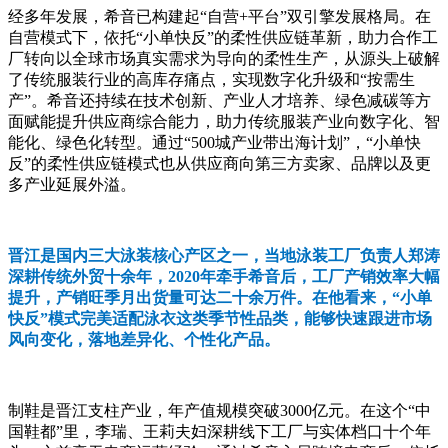
经多年发展，希音已构建起“自营+平台”双引擎发展格局。在
自营模式下，依托“小单快反”的柔性供应链革新，助力合作工
厂转向以全球市场真实需求为导向的柔性生产，从源头上破解
了传统服装行业的高库存痛点，实现数字化升级和“按需生
产”。希音还持续在技术创新、产业人才培养、绿色减碳等方
面赋能提升供应商综合能力，助力传统服装产业向数字化、智
能化、绿色化转型。通过“500城产业带出海计划”，“小单快
反”的柔性供应链模式也从供应商向第三方卖家、品牌以及更
多产业延展外溢。
晋江是国内三大泳装核心产区之一，当地泳装工厂负责人郑涛
深耕传统外贸十余年，2020年牵手希音后，工厂产销效率大幅
提升，产销旺季月出货量可达二十余万件。在他看来，“小单
快反”模式完美适配泳衣这类季节性品类，能够快速跟进市场
风向变化，落地差异化、个性化产品。
制鞋是晋江支柱产业，年产值规模突破3000亿元。在这个“中
国鞋都”里，李瑞、王莉夫妇深耕线下工厂与实体档口十个年