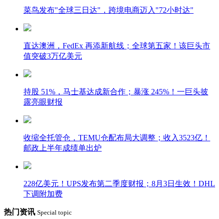
菜鸟发布"全球三日达"，跨境电商迈入"72小时达"
直达澳洲，FedEx 再添新航线；全球第五家！该巨头市
值突破3万亿美元
持股 51%，马士基达成新合作；暴涨 245%！一巨头披
露亮眼财报
收缩全托管仓，TEMU仓配布局大调整；收入3523亿！
邮政上半年成绩单出炉
228亿美元！UPS发布第二季度财报；8月3日生效！DHL
下调附加费
热门资讯
Special topic