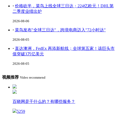
·
价格砍半，菜鸟上线全球三日达；224亿欧元！DHL第
二季度业绩出炉
2026-08-06
·
菜鸟发布"全球三日达"，跨境电商迈入"72小时达"
2026-08-05
·
直达澳洲，FedEx 再添新航线；全球第五家！该巨头市
值突破3万亿美元
2026-08-05
视频推荐
Video recommend
百晓网是干什么的？有哪些服务？
5259