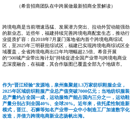
（希音招商团队在中跨展做最新招商全景解读）
跨境电商是当前增速迅猛、发展潜力突出、拉动外贸动能强劲
的新业态。近些年，福建持续完善跨境电商配套生态，推动行
业提质扩容：自2018年7月厦门落地省内首个跨境电商综试
区，至2025年三明获批综试区，福建已实现跨境电商综试区全
域覆盖，全省跨境电商出口年均增幅超2.5倍。希音开展
的“500城产业带出海计划”持续促进全国产业带与跨境电商业
态深度融合，在福建，其合作版图已覆盖全部九个地级市。
作为“晋江经验”发源地，泉州集聚超1.3万家纺织鞋服企业，
2025年区域纺织鞋服产业总产值突破7000亿元；当地纺织服装
总产量约占全国一成，运动服饰产能占国内三分之一，运动鞋
产量分别占到全国40%、全球20%。近年来，依托柔性制造新
模式，晋江、石狮等知名产业带一众中小制造工厂加速数字化
改造，并借力跨境电商新业态扬帆出海。