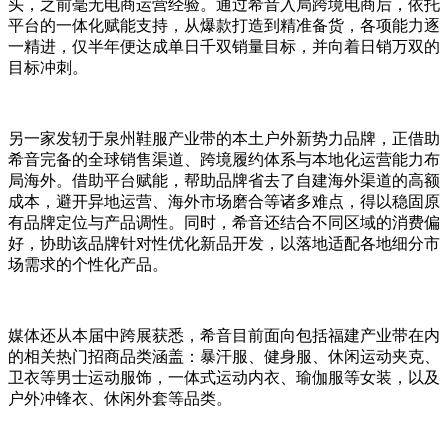
头，之前毫无电商运营经验。通过希音入局跨境电商后，依托
平台的一体化赋能支持，从爆款打造到精准备货，各项能力逐
一精进，仅半年便达成单日千双销量目标，并向着日销万双的
目标冲刺。
另一家发轫于泉州鞋服产业带的本土户外新势力品牌，正借助
希音完备的全球销售渠道、跨境履约体系与本地化运营能力布
局海外。借助平台赋能，帮助品牌省去了自建海外渠道的高额
成本，避开异地运营、海外市场磨合等诸多难点，得以稳固原
有品牌定位与产品调性。同时，希音还结合不同区域的消费偏
好，协助该品牌针对性优化新品开发，以落地适配各地细分市
场需求的个性化产品。
媒体还从本届中跨展获悉，希音目前面向包括福建产业带在内
的相关热门招商品类涵盖：暴汗服、健身服、休闲运动夹克、
卫衣等男士运动服饰，一体式运动内衣、瑜伽服等女装，以及
户外冲锋衣、休闲外套等品类。