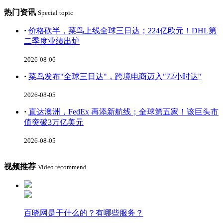
热门资讯
Special topic
·
价格砍半，菜鸟上线全球三日达；224亿欧元！DHL第
二季度业绩出炉
2026-08-06
·
菜鸟发布"全球三日达"，跨境电商迈入"72小时达"
2026-08-05
·
直达澳洲，FedEx 再添新航线；全球第五家！该巨头市
值突破3万亿美元
2026-08-05
视频推荐
Video recommend
百晓网是干什么的？有哪些服务？