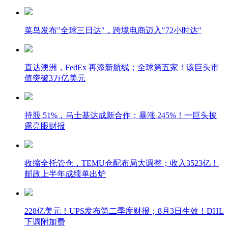
菜鸟发布"全球三日达"，跨境电商迈入"72小时达"
直达澳洲，FedEx 再添新航线；全球第五家！该巨头市
值突破3万亿美元
持股 51%，马士基达成新合作；暴涨 245%！一巨头披
露亮眼财报
收缩全托管仓，TEMU仓配布局大调整；收入3523亿！
邮政上半年成绩单出炉
228亿美元！UPS发布第二季度财报；8月3日生效！DHL
下调附加费