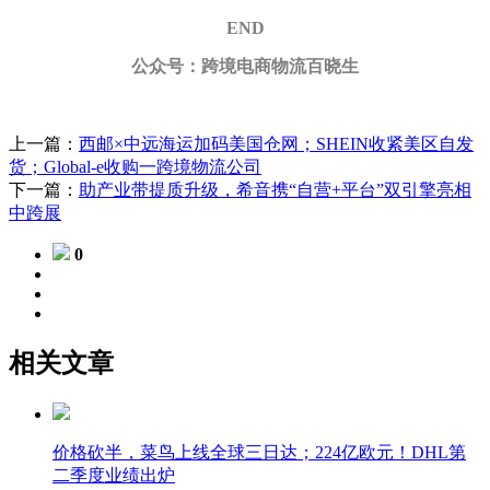
END
公众号：跨境电商物流百晓生
上一篇：
西邮×中远海运加码美国仓网；SHEIN收紧美区自发
货；Global-e收购一跨境物流公司
下一篇：
助产业带提质升级，希音携“自营+平台”双引擎亮相
中跨展
0
相关文章
价格砍半，菜鸟上线全球三日达；224亿欧元！DHL第
二季度业绩出炉