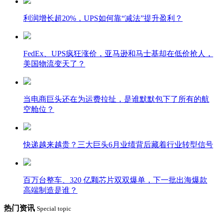
利润增长超20%，UPS如何靠“减法”提升盈利？
FedEx、UPS疯狂涨价，亚马逊和马士基却在低价抢人，
美国物流变天了？
当电商巨头还在为运费拉扯，是谁默默包下了所有的航
空舱位？
快递越来越贵？三大巨头6月业绩背后藏着行业转型信号
百万台整车、320 亿颗芯片双双爆单，下一批出海爆款
高端制造是谁？
热门资讯
Special topic