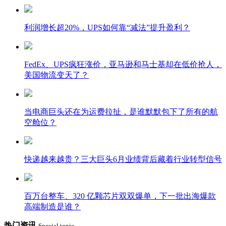
利润增长超20%，UPS如何靠“减法”提升盈利？
FedEx、UPS疯狂涨价，亚马逊和马士基却在低价抢人，
美国物流变天了？
当电商巨头还在为运费拉扯，是谁默默包下了所有的航
空舱位？
快递越来越贵？三大巨头6月业绩背后藏着行业转型信号
百万台整车、320 亿颗芯片双双爆单，下一批出海爆款
高端制造是谁？
热门资讯
Special topic