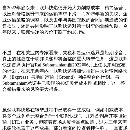
自2022年底以来，联邦快递便开始大力削减成本、精简运营，
以应对价格飙升带来的运输需求下滑。而2025年新的关税、企
业运输策略的调整，以及去年与美国邮政的合同到期造成的销
售损失，还是共同影响了联邦快递对第一财季的业绩预期。今
年以来，联邦快递的股价下跌了约18.4%。
不过，在相关业内专家看来，关税和货运低迷只是短期噪音，
真正的挑战在于联邦快递即将面临的重大转型任务。这是联邦
快递首席执行官Raj Subramaniam自2022年6月上任以来就宣布
的计划，在未来两年内，联邦快递将加快推进两大运输网络快
递（Express）与地面运输（Ground）网络整合的计划。与
Subramaniam承诺并已实现的40亿美元成本削减相比，这一整
合举措带来的风险要大得多。
虽然联邦快递在转型过程中已取得一些成就，例如削减成本、
将多个业务单元整合为“一个联邦快递”、并筹备剥离其零担运
输（LTL）业务，但随着市场从疫情高点回落，过去三年来需
求疲软掩盖了这些成果。部分看涨的投资者押注称，一旦市场