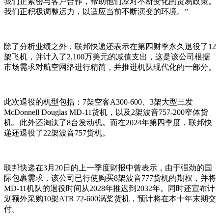
我们正紧密与客户合作，帮助他们应对不断变化的贸易政策。
我们正积极调整运力，以适应当前不断演变的环境。”
除了分析业绩之外，联邦快递还表示在第四财季永久退役了12
架飞机，并计入了2,100万美元的减值支出，这是该公司根据
市场需求对航空网络进行精简，并推进机队现代化的一部分。
此次退役的机型包括：7架空客A300-600、3架大型三发
McDonnell Douglas MD-11货机，以及2架波音757-200窄体货
机。此外还淘汰了8台发动机。而在2024年第四季度，联邦快
递还退役了22架波音757货机。
联邦快递在3月20日的上一季度财报中曾表示，由于强劲的国
际包裹需求，该公司已行使购买8架波音777货机的期权，并将
MD-11机队的退役时间从2028年推迟到2032年。同时还宣布计
划额外采购10架ATR 72-600涡桨货机，预计将在本十年末期交
付。