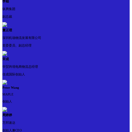
李聪
纵腾集团
副总裁
董正理
深圳机场物流发展有限公司
党委委员、副总经理
宋成
华贸跨境电商物流总经理
佳成国际创始人
Peter Wang
MAPLE
创始人
周婷婷
万邦速达
创始人兼CEO