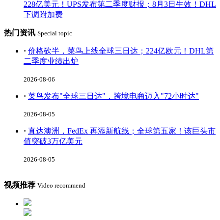
228亿美元！UPS发布第二季度财报；8月3日生效！DHL
下调附加费
热门资讯
Special topic
·
价格砍半，菜鸟上线全球三日达；224亿欧元！DHL第
二季度业绩出炉
2026-08-06
·
菜鸟发布"全球三日达"，跨境电商迈入"72小时达"
2026-08-05
·
直达澳洲，FedEx 再添新航线；全球第五家！该巨头市
值突破3万亿美元
2026-08-05
视频推荐
Video recommend