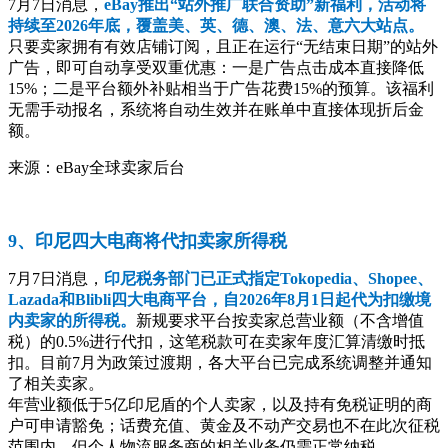
7月7日消息，
eBay推出“站外推广联合资助”新福利，活动将
持续至2026年底，覆盖美、英、德、澳、法、意六大站点。
只要卖家拥有有效店铺订阅，且正在运行“无结束日期”的站外
广告，即可自动享受双重优惠：一是广告点击成本直接降低
15%；二是平台额外补贴相当于广告花费15%的预算。该福利
无需手动报名，系统将自动生效并在账单中直接体现折后金
额。
来源：eBay全球卖家后台
9、印尼四大电商将代扣卖家所得税
7月7日消息，
印尼税务部门已正式指定Tokopedia、Shopee、
Lazada和Blibli四大电商平台，自2026年8月1日起代为扣缴境
内卖家的所得税。
新规要求平台按卖家总营业额（不含增值
税）的0.5%进行代扣，这笔税款可在卖家年度汇算清缴时抵
扣。目前7月为政策过渡期，各大平台已完成系统调整并通知
了相关卖家。
年营业额低于5亿印尼盾的个人卖家，以及持有免税证明的商
户可申请豁免；话费充值、黄金及不动产交易也不在此次征税
范围内。但个人物流服务商的相关业务仍需正常纳税。