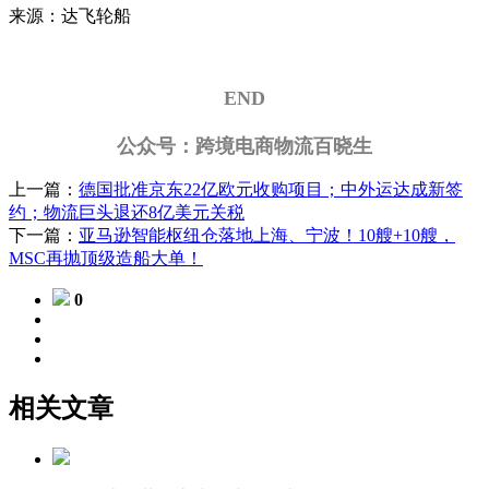
来源：达飞轮船
END
公众号：跨境电商物流百晓生
上一篇：
德国批准京东22亿欧元收购项目；中外运达成新签
约；物流巨头退还8亿美元关税
下一篇：
亚马逊智能枢纽仓落地上海、宁波！10艘+10艘，
MSC再抛顶级造船大单！
0
相关文章