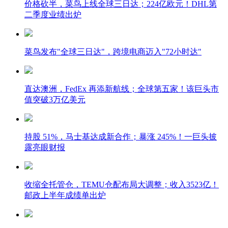
价格砍半，菜鸟上线全球三日达；224亿欧元！DHL第
二季度业绩出炉
菜鸟发布"全球三日达"，跨境电商迈入"72小时达"
直达澳洲，FedEx 再添新航线；全球第五家！该巨头市
值突破3万亿美元
持股 51%，马士基达成新合作；暴涨 245%！一巨头披
露亮眼财报
收缩全托管仓，TEMU仓配布局大调整；收入3523亿！
邮政上半年成绩单出炉