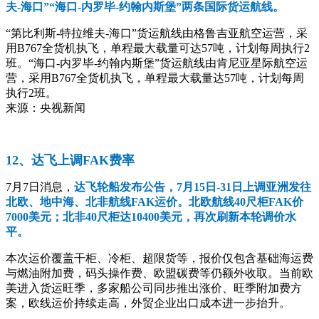
夫-海口”“海口-内罗毕-约翰内斯堡”两条国际货运航线。
“第比利斯-特拉维夫-海口”货运航线由格鲁吉亚航空运营，采
用B767全货机执飞，单程最大载量可达57吨，计划每周执行2
班。“海口-内罗毕-约翰内斯堡”货运航线由肯尼亚星际航空运
营，采用B767全货机执飞，单程最大载量达57吨，计划每周
执行2班。
来源：央视新闻
12、达飞上调FAK费率
7月7日消息，
达飞轮船发布公告，7月15日-31日上调亚洲发往
北欧、地中海、北非航线FAK运价。北欧航线40尺柜FAK价
7000美元；北非40尺柜达10400美元，再次刷新本轮调价水
平。
本次运价覆盖干柜、冷柜、超限货等，报价仅包含基础海运费
与燃油附加费，码头操作费、欧盟碳费等仍额外收取。当前欧
美进入货运旺季，多家船公司同步推出涨价、旺季附加费方
案，欧线运价持续走高，外贸企业出口成本进一步抬升。