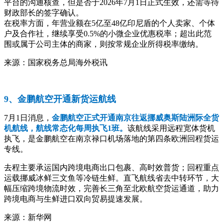
平台的沟通核查，但是否于2026年7月1日正式生效，还需等待
财政部长的签字确认。
在税率方面，年营业额在5亿至48亿印尼盾的个人卖家、个体
户及合作社，继续享受0.5%的小微企业优惠税率；超出此范
围或属于公司主体的商家，则按常规企业所得税率缴纳。
来源：国家税务总局海外税讯
9、金鹏航空开通新货运航线
7月1日消息，
金鹏航空正式开通南京往返挪威奥斯陆洲际全货
机航线，航线常态化每周执飞1班。
该航线采用远程宽体货机
执飞，是金鹏航空在南京禄口机场落地的第四条欧洲回程货运
专线。
去程主要承运国内跨境电商出口包裹、高时效普货；回程重点
运载挪威冰鲜三文鱼等冷链生鲜。直飞航线省去中转环节，大
幅压缩跨境物流时效，完善长三角至北欧航空货运通道，助力
跨境电商与生鲜进口双向贸易提速发展。
来源：新华网