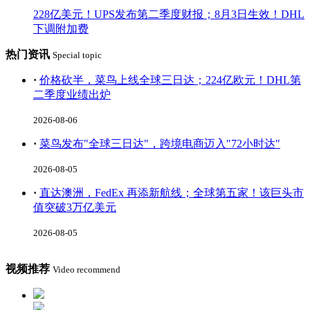
228亿美元！UPS发布第二季度财报；8月3日生效！DHL
下调附加费
热门资讯
Special topic
·
价格砍半，菜鸟上线全球三日达；224亿欧元！DHL第
二季度业绩出炉
2026-08-06
·
菜鸟发布"全球三日达"，跨境电商迈入"72小时达"
2026-08-05
·
直达澳洲，FedEx 再添新航线；全球第五家！该巨头市
值突破3万亿美元
2026-08-05
视频推荐
Video recommend