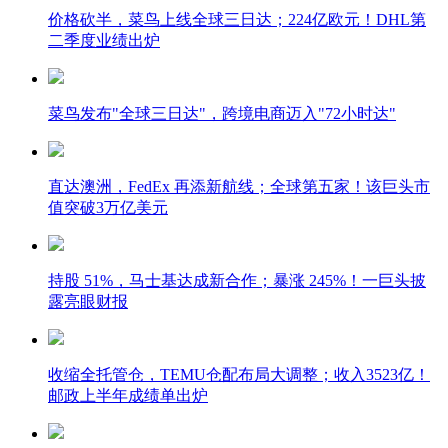
价格砍半，菜鸟上线全球三日达；224亿欧元！DHL第
二季度业绩出炉
菜鸟发布"全球三日达"，跨境电商迈入"72小时达"
直达澳洲，FedEx 再添新航线；全球第五家！该巨头市
值突破3万亿美元
持股 51%，马士基达成新合作；暴涨 245%！一巨头披
露亮眼财报
收缩全托管仓，TEMU仓配布局大调整；收入3523亿！
邮政上半年成绩单出炉