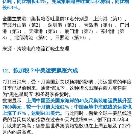
亿吨，同比增长4.4%。完成集装箱吞吐量1.5亿标箱，同比增
长6.3%。
全国主要港口集装箱吞吐量前10名分别是：上海港（第1）、
宁波舟山港（第2）、深圳港（第3）、青岛港（第4）、广州
港（第5）、天津港（第6）、厦门港（第7）、苏州港（第
8）、北部湾港（第9）、日照港（第10）。
来源：跨境电商物流百晓生整理
12、拟加税？中美运费飙涨六成
7月1日消息，受下月美国新关税预期的影响，海运需求的年度
旺季已提前到来。通常情况下，这种增长出现在西方零售商
为“黑色星期五”和圣诞季备货时。
数据显示，
上周中国至美国东海岸的40英尺集装箱运费飙升至
7880美元，较一个月前大涨62%；中国至地中海航线的运费也
上涨了47%，达到6431美元。
与此同时，衡量全球主要航线运
费的普氏集装箱指数在过去30天内激增80%，创下自2022年4
月以来的新高；德鲁里世界集装箱指数也在上周五触及了22个
月内的最高点。