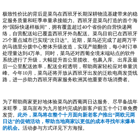
极致性价比的背后是菜鸟在西班牙长期深耕物流基建带来的稳
定服务质量和旺季单量承接能力。西班牙是菜鸟打造的首个海
外“国际快递样板间”，拥有覆盖超过40个省份的自营快递网
络，自营配送站已覆盖西班牙外岛配送。菜鸟目前已在西班牙
25个重点城市已实现“次日达”。近期，菜鸟还完成了超两万平
的马德里分拨中心整体升级改造，实现产能翻倍，每小时订单
处理量达到4万单。同时，菜鸟还对西葡全境末端站点的软件
系统进行了升级，大幅提升首公里揽收、包裹入库、出库及最
后一公里配送效率，配送全程透明，帮助商家轻松应对单量洪
峰。今年10月，菜鸟还将开放从西班牙出发的泛欧电商发货线
路，进一步助力西班牙商家服务欧洲其他重要市场消费者。
为了帮助商家更好地体验菜鸟的西葡两日达服务、尽早备战年
末旺季，菜鸟宣布为九月签约完成的新客户前五十个订单免费
发货。
此外，菜鸟将在整个十月面向新老客户推出“两欧元两
日达”的促销活动，帮助当地商家以更低的成本寻找年末爆单
的机会。
活动参与方式详见下方海报。