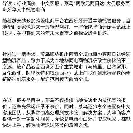
导读：
​行业底价、中文客服，菜鸟“两欧元两日达”大促服务西
班牙华人半托管电商
随着越来越多的跨境电商平台在西班牙开通本地托管服务，当
地华商卖家也迎来一波转型利好。一些传统华商开始尝试线上
转型，在即将到来的年末大促季之前探索爆单机遇。
针对这一新需求，菜鸟顺势推出西葡全境电商包裹两日达经济
型物流产品，致力于成为本地华商电商物流极致性价比的不二
之选。该产品涵盖西班牙五个主要城市（马德里、巴塞罗那、
瓦伦西亚、阿里坎特和穆尔西亚）从上门揽件到末端配送的全
链路端到端服务，配送范围覆盖西葡全境。
在这一服务类目中，菜鸟不仅提供当地快递业内最优惠的报
价，还率先承诺旺季不涨价。同时，菜鸟还独家全程配备中文
客服团队，从异常包裹处理到技术接口解决方案，为华商客户
提供一对一定制化服务，无论是电商小白还是资深玩家，都能
快速上手，解除物流派送环节的后顾之忧。