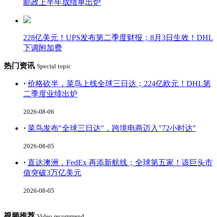
邮政上半年成绩单出炉
228亿美元！UPS发布第二季度财报；8月3日生效！DHL
下调附加费
热门资讯
Special topic
·
价格砍半，菜鸟上线全球三日达；224亿欧元！DHL第
二季度业绩出炉
2026-08-06
·
菜鸟发布"全球三日达"，跨境电商迈入"72小时达"
2026-08-05
·
直达澳洲，FedEx 再添新航线；全球第五家！该巨头市
值突破3万亿美元
2026-08-05
视频推荐
Video recommend