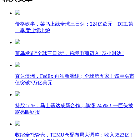
价格砍半，菜鸟上线全球三日达；224亿欧元！DHL第
二季度业绩出炉
菜鸟发布"全球三日达"，跨境电商迈入"72小时达"
直达澳洲，FedEx 再添新航线；全球第五家！该巨头市
值突破3万亿美元
持股 51%，马士基达成新合作；暴涨 245%！一巨头披
露亮眼财报
收缩全托管仓，TEMU仓配布局大调整；收入3523亿！