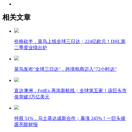
相关文章
价格砍半，菜鸟上线全球三日达；224亿欧元！DHL第
二季度业绩出炉
菜鸟发布"全球三日达"，跨境电商迈入"72小时达"
直达澳洲，FedEx 再添新航线；全球第五家！该巨头市
值突破3万亿美元
持股 51%，马士基达成新合作；暴涨 245%！一巨头披
露亮眼财报