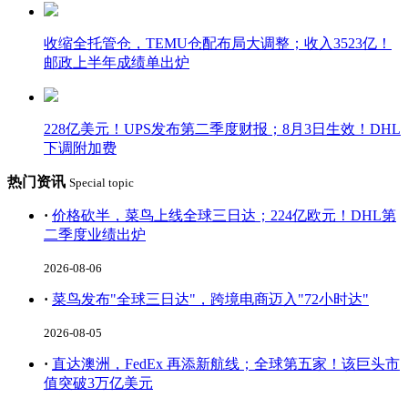
收缩全托管仓，TEMU仓配布局大调整；收入3523亿！
邮政上半年成绩单出炉
228亿美元！UPS发布第二季度财报；8月3日生效！DHL
下调附加费
热门资讯
Special topic
·
价格砍半，菜鸟上线全球三日达；224亿欧元！DHL第
二季度业绩出炉
2026-08-06
·
菜鸟发布"全球三日达"，跨境电商迈入"72小时达"
2026-08-05
·
直达澳洲，FedEx 再添新航线；全球第五家！该巨头市
值突破3万亿美元