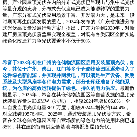
房、产业园屋顶光伏在内的分布式光伏已呈现出与集中式光伏
等量齐观的态势，分布式光伏发电已成为能源转型的重要力
量。广东分布式光伏应用场景丰富、开发潜力大，是未来一段
时期可再生能源发展的重点，2024年发布的《广东省推进分布
式光伏高质量发展行动方案》提出，广东力争到2030年，对新
建厂房屋顶光伏覆盖率实现全覆盖，对既有各类园区全面实施
绿色化改造并力争光伏覆盖率不低于50%。
希音于2023年初在广州的仓储物流园区启用安装屋顶光伏，如
今，其位于广州、佛山、江门等多个仓储物流园区逐步引入了
这种绿色新能源，并实现并网发电，可以满足生产设备、照明
系统及大型风扇等各种电力需求，部分仓库还准备了储能系
统，为仓库的高效运转提供了绿色、持久的电力供应。
最新数
据显示，2025年，希音在其仓储物流园区等自营设施的屋顶光
伏装机容量达93.9MW（兆瓦），相较2024年增长66.8%；全
年自发自用光伏电量3691万度，相较2024年增长约144.4%，
对应减碳19576.4吨。2025年，通过安装屋顶光伏等方式，希
音在全球仓储物流园区等自营场所的绿色电力的使用比例已超
85%，其在建的智慧供应链基地均将配备屋顶光伏。