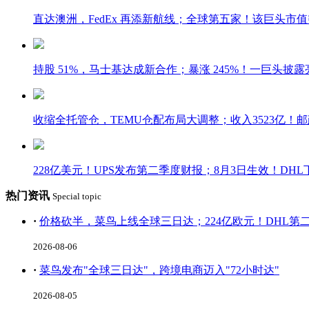
直达澳洲，FedEx 再添新航线；全球第五家！该巨头市
持股 51%，马士基达成新合作；暴涨 245%！一巨头披
收缩全托管仓，TEMU仓配布局大调整；收入3523亿！
228亿美元！UPS发布第二季度财报；8月3日生效！DH
热门资讯
Special topic
·
价格砍半，菜鸟上线全球三日达；224亿欧元！DHL第
2026-08-06
·
菜鸟发布"全球三日达"，跨境电商迈入"72小时达"
2026-08-05