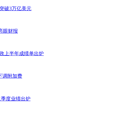
值突破3万亿美元
露亮眼财报
邮政上半年成绩单出炉
L下调附加费
二季度业绩出炉